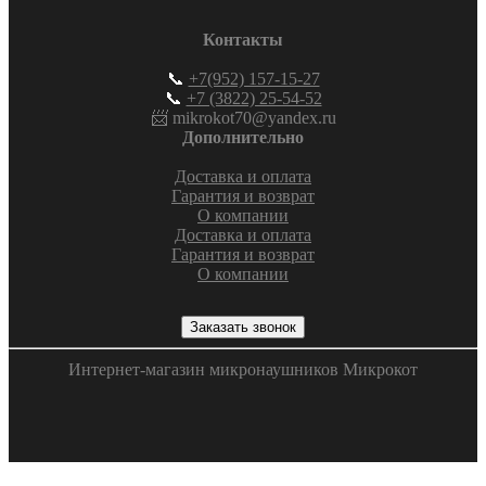
Контакты
📞
+7(952) 157-15-27
📞
+7 (3822) 25-54-52
📨 mikrokot70@yandex.ru
Дополнительно
Доставка и оплата
Гарантия и возврат
О компании
Доставка и оплата
Гарантия и возврат
О компании
Заказать звонок
Интернет-магазин микронаушников Микрокот