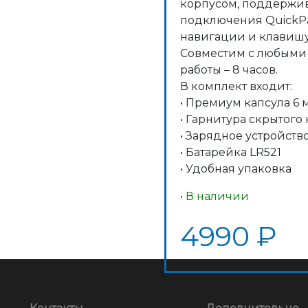
корпусом, поддержив
подключения QuickPa
навигации и клавишу
Совместим с любыми
работы – 8 часов.
В комплект входит:
• Премиум капсула 6 
• Гарнитура скрытог
• Зарядное устройств
• Батарейка LR521
• Удобная упаковка
• В наличии
4990 ₽