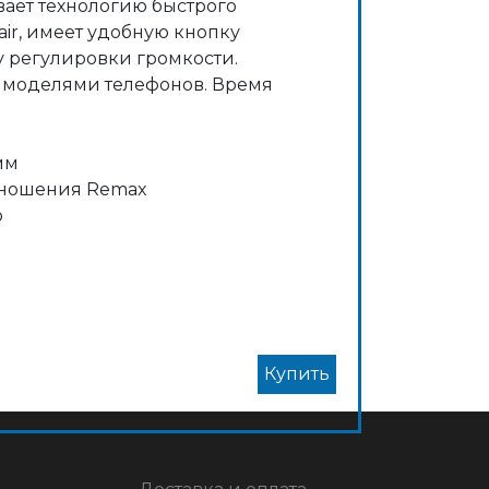
ает технологию быстрого
ir, имеет удобную кнопку
 регулировки громкости.
 моделями телефонов. Время
мм
о ношения Remax
о
Купить