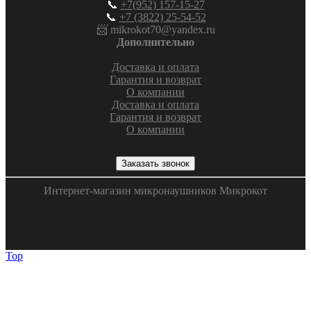
📞
+7(952) 157-15-27
📞
+7 (3822) 25-54-52
📨 mikrokot70@yandex.ru
Дополнительно
Доставка и оплата
Гарантия и возврат
О компании
Доставка и оплата
Гарантия и возврат
О компании
Заказать звонок
Интернет-магазин микронаушников Микрокот
Top